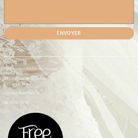
ENVOYER
Freemoon – Atelier de création
Carine Houzet
279 chemin de la justice
59310 Landas
carine@freemoon.fr
06 15 36 58 92