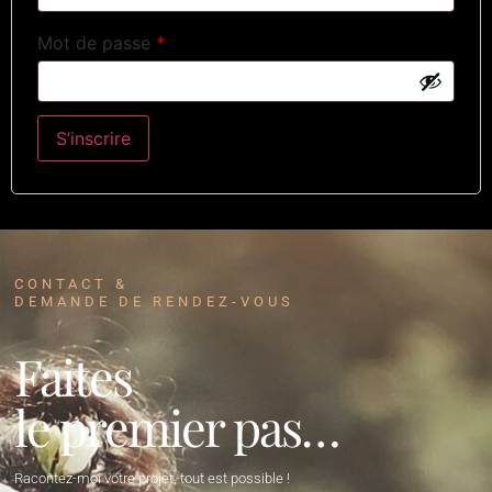
Mot de passe
*
S’inscrire
CONTACT &
DEMANDE DE RENDEZ-VOUS
Faites
le premier pas…
Racontez-moi votre projet, tout est possible !