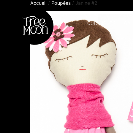
Accueil
/
Poupées
/ Janine #2
QUI SUIS-JE ?
GAL