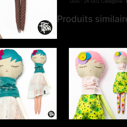
UGS :
JA-002
Catégorie :
Produits similai