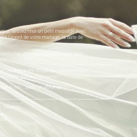
vous, laissez-moi un petit message avec
ant l’esprit de votre mariage, la date de
onibilités afin que je puisse vous faire
RDV.
nce, ou tout autre chose qui nécessite une
, n’hésitez pas à m’en parler !
age à rien… juste un échange !
e création
tice