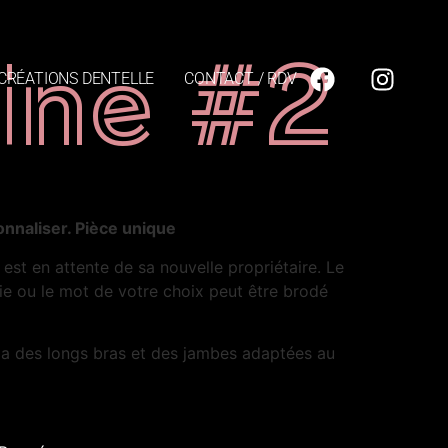
ine #2
CRÉATIONS DENTELLE
CONTACT / RDV
nnaliser. Pièce unique
e est en attente de sa nouvelle propriétaire. Le
e ou le mot de votre choix peut être brodé
a des longs bras et des jambes adaptées au