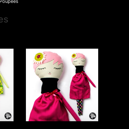
Poupées
res