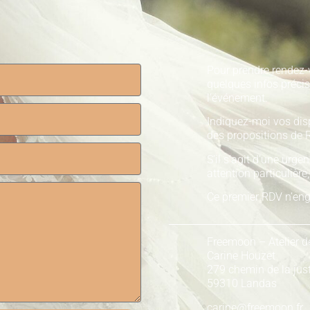
Pour prendre rendez-
quelques infos précis
l’événement.
Indiquez-moi vos disp
des propositions de 
S’il s’agit d’une urge
attention particulière
Ce premier RDV n’eng
Freemoon – Atelier d
Carine Houzet
279 chemin de la jus
59310 Landas
carine@freemoon.fr