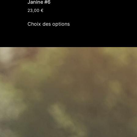
Janine #6
23,00
€
Choix des options