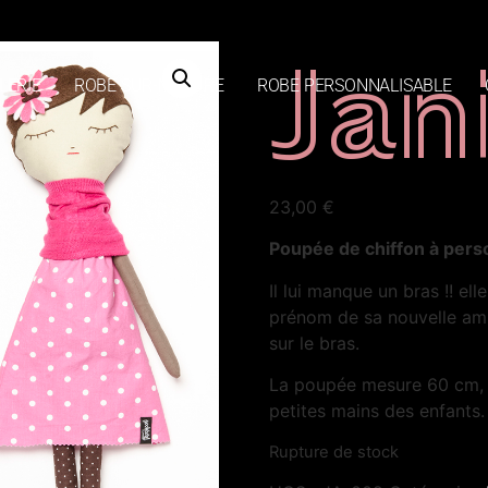
Jan
LERIE
ROBE SUR-MESURE
ROBE PERSONNALISABLE
23,00
€
Poupée de chiffon à perso
Il lui manque un bras !! ell
prénom de sa nouvelle ami
sur le bras.
La poupée mesure 60 cm, 
petites mains des enfants.
Rupture de stock