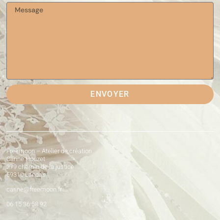
ENVOYER
Freemoon – Atelier de création
Carine Houzet
279 chemin de la justice
59310 Landas
carine@freemoon.fr
06 15 36 58 92