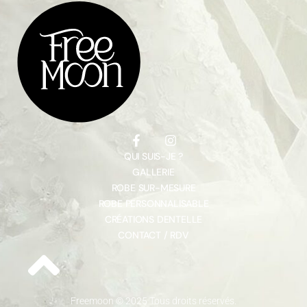
QUI SUIS-JE ?
GALLERIE
ROBE SUR-MESURE
ROBE PERSONNALISABLE
CRÉATIONS DENTELLE
CONTACT / RDV
Freemoon © 2025 Tous droits réservés.