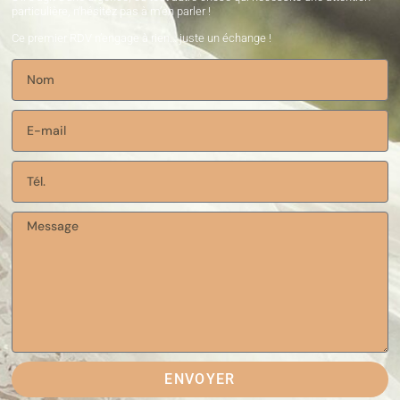
particulière, n’hésitez pas à m’en parler !
Ce premier RDV n’engage à rien… juste un échange !
ENVOYER