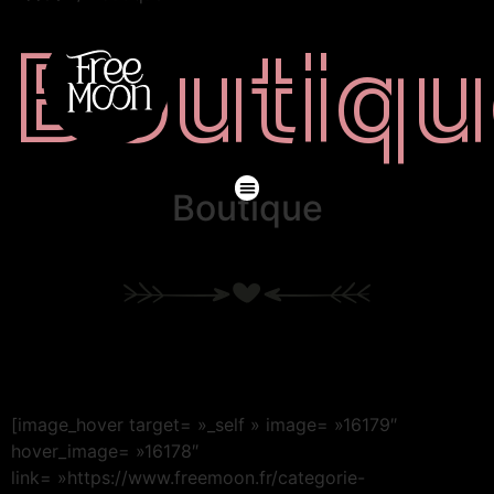
Boutiqu
Boutique
[image_hover target= »_self » image= »16179″
hover_image= »16178″
link= »https://www.freemoon.fr/categorie-