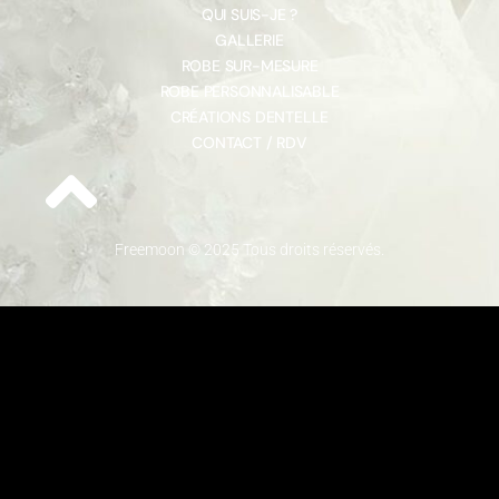
QUI SUIS-JE ?
GALLERIE
ROBE SUR-MESURE
ROBE PERSONNALISABLE
CRÉATIONS DENTELLE
CONTACT / RDV
Freemoon © 2025 Tous droits réservés.