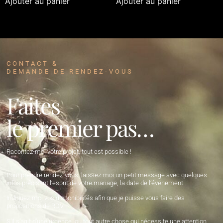
Ajouter au panier
Ajouter au panier
CONTACT &
DEMANDE DE RENDEZ-VOUS
Faites
le premier pas…
Racontez-moi votre projet, tout est possible !
Pour prendre rendez-vous, laissez-moi un petit message avec quelques
infos précisant l’esprit de votre mariage, la date de l’événement.
Indiquez-moi vos disponibilités afin que je puisse vous faire des
propositions de RDV.
S’il s’agit d’une urgence, ou tout autre chose qui nécessite une attention