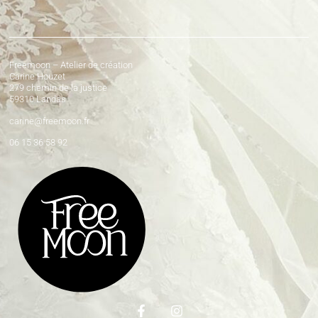
Freemoon – Atelier de création
Carine Houzet
279 chemin de la justice
59310 Landas
carine@freemoon.fr
06 15 36 58 92