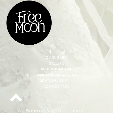
QUI SUIS-JE ?
GALLERIE
ROBE SUR-MESURE
ROBE PERSONNALISABLE
CRÉATIONS DENTELLE
CONTACT / RDV
Freemoon © 2025 Tous droits réservés.