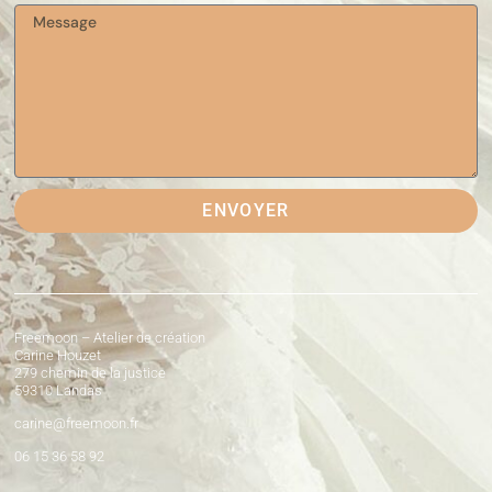
ENVOYER
Freemoon – Atelier de création
Carine Houzet
279 chemin de la justice
59310 Landas
carine@freemoon.fr
06 15 36 58 92