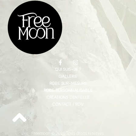
QUI SUIS-JE ?
GALLERIE
ROBE SUR-MESURE
ROBE PERSONNALISABLE
CRÉATIONS DENTELLE
CONTACT / RDV
Freemoon © 2025 Tous droits réservés.