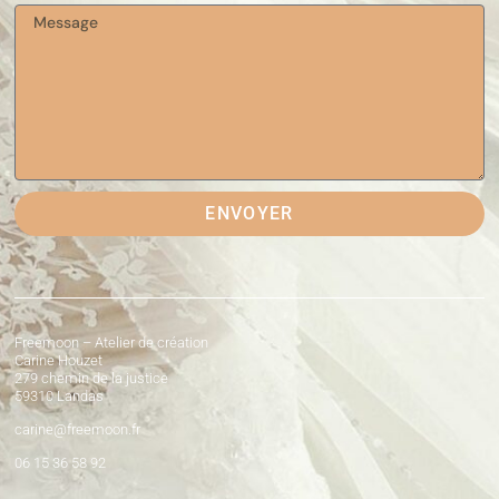
ENVOYER
Freemoon – Atelier de création
Carine Houzet
279 chemin de la justice
59310 Landas
carine@freemoon.fr
06 15 36 58 92